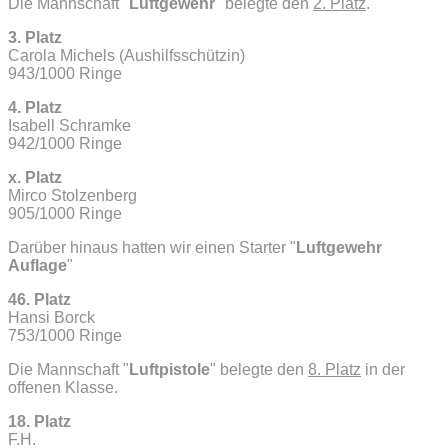
Die Mannschaft "
Luftgewehr
" belegte den
2. Platz
.
3. Platz
Carola Michels (Aushilfsschützin)
943/1000 Ringe
4. Platz
Isabell Schramke
942/1000 Ringe
x. Platz
Mirco Stolzenberg
905/1000 Ringe
Darüber hinaus hatten wir einen Starter "
Luftgewehr
Auflage
"
46. Platz
Hansi Borck
753/1000 Ringe
Die Mannschaft "
Luftpistole
" belegte den
8. Platz
in der
offenen Klasse.
18. Platz
F.H.