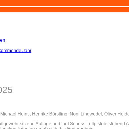
zen
s kommende Jahr
025
ichael Heins, Henrike Börstling, Noni Lindwedel, Oliver Heidem
ftgewehr sitzend Auflage und fünf Schuss Luftpistole stehend 
hlagskoeffizienten ergab sich das Endergebnis.