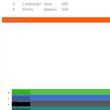
3
Lindwedel
Noni
485
4
Röhrs
Markus
508
Facebook
teilen
teilen
teilen