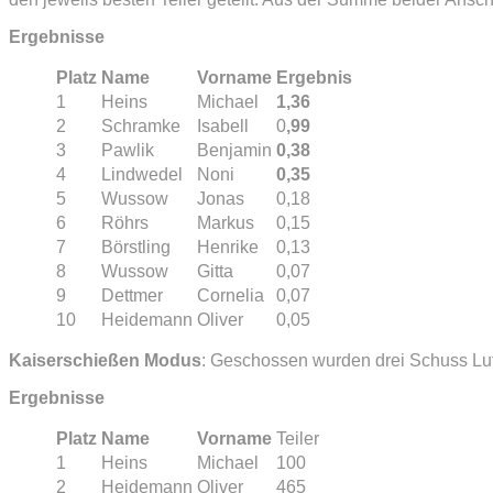
Ergebnisse
Platz
Name
Vorname
Ergebnis
1
Heins
Michael
1,36
2
Schramke
Isabell
0
,99
3
Pawlik
Benjamin
0,38
4
Lindwedel
Noni
0,35
5
Wussow
Jonas
0,18
6
Röhrs
Markus
0,15
7
Börstling
Henrike
0,13
8
Wussow
Gitta
0,07
9
Dettmer
Cornelia
0,07
10
Heidemann
Oliver
0,05
Kaiserschießen Modus
: Geschossen wurden drei Schuss Luf
Ergebnisse
Platz
Name
Vorname
Teiler
1
Heins
Michael
100
2
Heidemann
Oliver
465