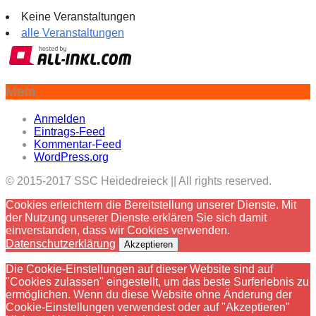
Keine Veranstaltungen
alle Veranstaltungen
Meta
Anmelden
Eintrags-Feed
Kommentar-Feed
WordPress.org
© 2015-2017 SSC Heidedreieck || All rights reserved.
Cookies erleichtern die Bereitstellung unserer Dienste. Mit
der Nutzung unserer Dienste erklären Sie sich damit
einverstanden, dass wir Cookies verwenden.
Datenschutzerklärung
Akzeptieren
Die Cookie-Einstellungen auf dieser Website sind auf
"Cookies zulassen" eingestellt, um das beste Surferlebnis zu
ermöglichen. Wenn du diese Website ohne Änderung der
Cookie-Einstellungen verwendest oder auf "Akzeptieren"